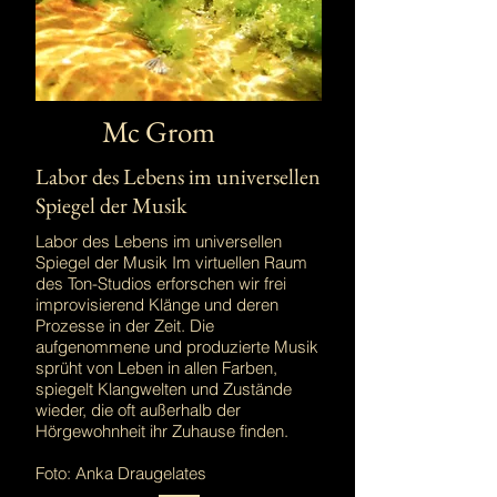
Mc Grom
Labor des Lebens im universellen
Spiegel der Musik
Labor des Lebens im universellen
Spiegel der Musik Im virtuellen Raum
des Ton-Studios erforschen wir frei
improvisierend Klänge und deren
Prozesse in der Zeit. Die
aufgenommene und produzierte Musik
sprüht von Leben in allen Farben,
spiegelt Klangwelten und Zustände
wieder, die oft außerhalb der
Hörgewohnheit ihr Zuhause finden.
Foto: Anka Draugelates