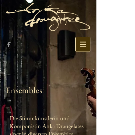
Ensembles
Die Stimmkünstlerin und
Komponistin Anka Draugelates
singt in diversen Ensembles.