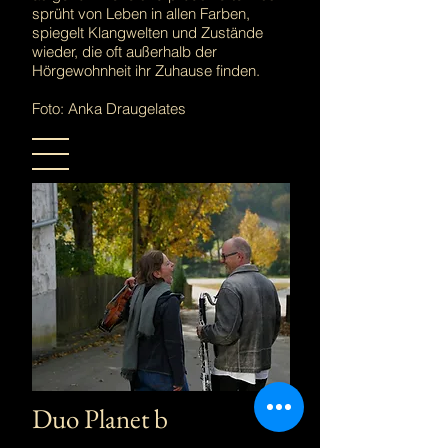
sprüht von Leben in allen Farben,
spiegelt Klangwelten und Zustände
wieder, die oft außerhalb der
Hörgewohnheit ihr Zuhause finden.
Foto: Anka Draugelates
Duo Planet b