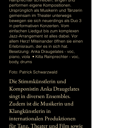
Rainprechter schreiben, singen und
performen eigene Kompositionen.
Ursprünglich als Musikerin und Tänzerin
gemeinsam im Theater unterwegs
bewegen sie sich neuerdings als Duo 3
in performativen Konzerten. Vom
einfachen Liedgut bis zum komplexen
Jazz-Arrangement ist alles dabei. Vor
allem Herz! Miteinander öffnen sie einen
Erlebnisraum, der es in sich hat.
Besetzung: Anka Draugelates - voc,
piano, viola • Kilta Rainprechter - voc,
body, drums
Foto: Patrick Schwarzwald
Die Stimmkünstlerin und
Komponistin Anka Draugelates
singt in diversen Ensembles.
Zudem ist die Musikerin und
Klangkünstlerin in
internationalen Produktionen
für Tanz, Theater und Film sowie