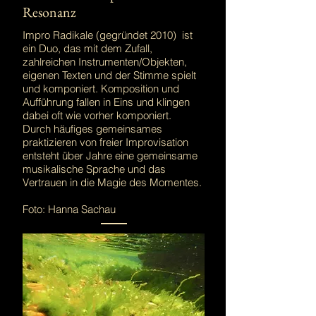
Resonanz
Impro Radikale (gegründet 2010) ist
ein Duo, das mit dem Zufall,
zahlreichen Instrumenten/Objekten,
eigenen Texten und der Stimme spielt
und komponiert. Komposition und
Aufführung fallen in Eins und klingen
dabei oft wie vorher komponiert.
Durch häufiges gemeinsames
praktizieren von freier Improvisation
entsteht über Jahre eine gemeinsame
musikalische Sprache und das
Vertrauen in die Magie des Momentes.
Foto: Hanna Sachau