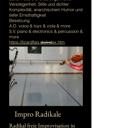
Verstiegenheit, Stille und dichter
Komplexität, anarchischem Humor und
tiefer Ernsthaftigkeit
Besetzung:
A.D. voice & toys & viola & more
S.V. piano & electronics & percussion &
more
https://lizardflag.de/index.htm
Impro Radikale
Radikal freie Improvisation in